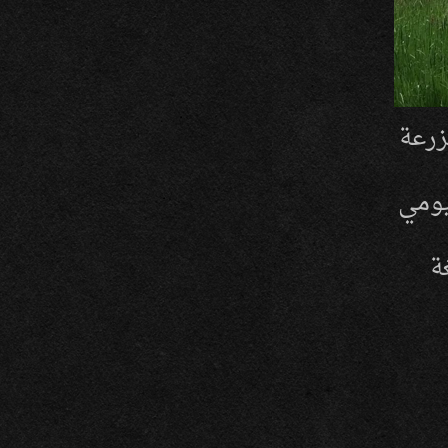
زرعة
يومي
ة