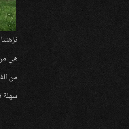
نزهتنا
هي من 
من الفج
سهلة ق